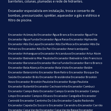
barriletes, colunas, plumadas e rede de hidrantes.
Encanador especialista em instalação, troca e conserto de
bombas, pressurizador, spinkler, aquecedor a gás e elétrico e
filtro de piscina.
Encanador Aclimação Encanador Água Branca Encanador Água Fria Encanador Água Funda Encanador Água Rasa Encanador Alphaville Encanador Alto Da Lapa Encanador Alto Da Mooca Encanador Alto De Pinheiros Encanador Alto Do Pari Encanador Americanópolis Encanador Anhanguera Encanador Aricanduva Encanador Artur Alvim Encanador Balneário Mar Paulista Encanador Balneário São Francisco Encanador Baronesa Encanador Barra Funda Encanador Barro Branco Encanador Bela Aliança Encanador Bela Vista Encanador Belém Encanador Belenzinho Encanador Bom Retiro Encanador Bosque Da Saúde Encanador Brás Encanador Brasilândia Encanador Brooklin Novo Encanador Brooklin Paulista Encanador Burgo Paulista Encanador Butantã Encanador Cachoeirinha Encanador Cambuci Encanador Campo Belo Encanador Campo Grande Encanador Campo Limpo Encanador Campos Elíseos Encanador Cangaíba Encanador Canindé Encanador Cantinho Do Céu Encanador Capão Redondo Encanador Capela Do Socorro Encanador Carandiru Encanador Carrão Encanador Casa Verde Encanador Casa Verde Baixa Encanador Catumbi Encanador Caxingui Encanador Centro Encanador Cerqueira César Encanador Chácara Belenzinho Encanador Chácara Califórnia Encanador Chácara Cruzeiro Do Sul Encanador Chácara Do Encosto Encanador Chácara Dona Olívia Encanador Chácara Inglesa Encanador Chácara Flora Encanador Chácara Itaim Encanador Chácara Monte Alegre Encanador Chácara Nossa Senhora Aparecida Encanador Chácara Santa Maria Encanador Chácara Santo Antônio Encanador Chácara Seis De Outubro Encanador Chácara Três Meninas Encanador Cidade Ademar Encanador Cidade Antônio Estevão De Carvalho Encanador Cidade Continental Encanador Cidade Dutra Encanador Cidade Jardim Encanador Cidade Júlia Encanador Cidade Kemel Encanador Cidade Líder Encanador Cidade Mãe Do Céu Encanador Cidade Monções Encanador Cidade Nova São Miguel Encanador Cidade Patriarca Encanador Cidade São Francisco Encanador Cidade São Mateus Encanador Cidade Satélite Santa Bárbara Encanador Cidade Tiradentes Encanador Cidade Vargas Encanador City América Encanador Colônia Encanador Conjunto Habitacional Inácio Monteiro Encanador Conjunto Habitacional Instituto Adventista Encanador Conjunto Habitacional Padre José De Anchieta Encanador Conjunto Habitacional Padre Manoel Da Nóbrega Encanador Conjunto Promorar Rio Claro Encanador Conjunto Residencial Butantã Encanador Conjunto Residencial Elisio Teixeira Leite Encanador Conjunto Residencial José Bonifácio Encanador Conjunto Residencial Santa Terezinha Encanador Conjunto Residencial Vista Verde Encanador Consolação Encanador Cursino Encanador Engenheiro Goulart Encanador Ermelino Matarazzo Encanador Fazenda Aricanduva Encanador Ferreira Encanador Freguesia Do Ó Encanador Grajaú Encanador Granja Viana Encanador Guaianazes Encanador Guapira Encanador Higienópolis Encanador Horto Florestal Encanador Ibirapuera Encanador Iguatemi Encanador Imirim Encanador Indianópolis Encanador Instituto De Previdência Encanador Interlagos Encanador Ipiranga Encanador Itaberaba Encanador Itaim Bibi Encanador Itaim Paulista Encanador Itaquera Encanador Jabaquara Encanador Jaçanã Encanador Jaguara Encanador Jaguaré Encanador Jaraguá Encanador Jardim Adutora Encanador Jardim Aeroporto Encanador Jardim Alvorada Encanador Jardim América Encanador Jardim América Da Penha Encanador Jardim Ana Lúcia Encanador Jardim Anália Franco Encanador Jardim Andaraí Encanador Jardim Ângela Encanador Jardim Anhangüera Encanador Jardim Aparecida Encanador Jardim Aricanduva Encanador Jardim Arpoador Encanador Jardim Avelino Encanador Jardim Avenida Encanador Jardim Bartira Encanador Jardim Bela Vista Encanador Jardim Belém Encanador Jardim Bom Refúgio Encanador Jardim Bonfiglioli Encanador Jardim Botucatu Encanador Jardim Brasil Encanador Jardim Caboré Encanador Jardim Cachoeira Encanador Jardim Camargo Novo Encanador Jardim Campinas Encanador Jardim Campo Grande Encanador Jardim Campo Limpo Encanador Jardim Caravelas Encanador Jardim Casa Grande Encanador Jardim Catanduva Encanador Jardim Celeste Encanador Jardim Célia Encanador Jardim Cidade Pirituba Encanador Jardim Coimbra Encanador Jardim Colombo Encanador Jardim Cruzeiro Encanador Jardim Da Glória Encanador Jardim Da Laranjeira Encanador Jardim Da Pedreira Encanador Jardim Da Saude Encanador Jardim Das Acácias Encanador Jardim Das Bandeiras Encanador Jardim Das Flores Encanador Jardim Das Graças Encanador Jardim Das Laranjeiras Encanador Jardim Das Oliveiras Encanador Jardim Das Vertentes Encanador Jardim Dom Bosco Encanador Jardim Dos Ipês Encanador Jardim Dos Lagos Encanador Jardim Eliana Encanador Jardim Edi Encanador Jardim Eledy Encanador Jardim Esmeralda Encanador Jardim Europa Encanador Jardim Everest Encanador Jardim Felicidade Encanador Jardim Fonte Do Morumbi Encanador Jardim Franca Encanador Jardim Glória Encanador Jardim Guairaca Encanador Jardim Guarani Encanador Jardim Guarapiranga Encanador Jardim Guedala Encanador Jardim Helena Encanador Jardim Herplin Encanador Jardim Humaitá Encanador Jardim Independência Encanador Jardim Ipanema Encanador Jardim Íris Encanador Jardim Itacolomi Encanador Jardim Itapeva Encanador Jardim Iva Encanador Jardim Jabaquara Encanador Jardim Japão Encanador Jardim Jaú Encanador Jardim Jua Encanador Jardim Leonor Encanador Jardim Leonor Mendes De Barros Encanador Jardim Líbano Encanador Jardim Londrina Encanador Jardim Luzitânia Encanador Jardim Maia Encanador Jardim Mangalot Encanador Jardim Marajoara Encanador Jardim Maria Amália Encanador Jardim Maria Estela Encanador Jardim Maria Luiza Encanador Jardim Marília Encanador Jardim Maringá Encanador Jardim Maristela Encanador Jardim Matarazzo Encanador Jardim Miragaia Encanador Jardim Modelo Encanador Jardim Monjolo Encanador Jardim Monte Kemel Encanador Jardim Monte Verde Encanador Jardim Morumbi Encanador Jardim Nice Encanador Jardim Norma Encanador Jardim Nossa Senhora Do Carmo Encanador Jardim Novo Parelheiros Encanador Jardim Odete Encanador Jardim Palmares Encanador Jardim Panorama Encanador Jardim Paraná Encanador Jardim Parque Morumbi Encanador Jardim Patente Encanador Jardim Patente Novo Encanador Jardim Paulista Encanador Jardim Paulistano Encanador Jardim Paulo VI Encanador Jardim Pedra Branca Encanador Jardim Pedro José Nunes Encanador Jardim Penha Encanador Jardim Pereira Leite Encanador Jardim Peri Encanador Jardim Peri Peri Encanador Jardim Petrópolis Encanador Jardim Pinheiros Encanador Jardim Piratininga Encanador Jardim Popular Encanador Jardim Primavera Encanador Jardim Promissão Encanador Jardim Prudência Encanador Jardim Regina Encanador Jardim Régis Encanador Jardim Rincão Encanador Jardim Rizzo Encanador Jardim Robru Encanador Jardim Rodolfo Pirani Encanador Jardim Rosana Encanador Jardim Samara Encanador Jardim Santa Emília Encanador Jardim Santa Helena Encanador Jardim Santa Lucrécia Encanador Jardim Santa Margarida Encanador Jardim Santa Maria Encanador Jardim Santa Terezinha Encanador Jardim Santo Amaro Encanador Jardim Santo Elias Encanador Jardim São Bento Encanador Jardim São Bernardo Encanador Jardim São Carlos Encanador Jardim São Cristovão Encanador Jardim São Francisco Encanador Jardim São João Encanador Jardim São Gabriel Encanador Jardim São Jorge Encanador Jardim São Luís Encanador Jardim São Manoel Encanador Jardim São Paulo Encanador Jardim São Pedro Encanador Jardim São Roberto Encanador Jardim São Vicente Encanador Jardim Sapopemba Encanador Jardim Satélite Encanador Jardim Shangrilá Encanador Jardim Sílvia Encanador Jardim Soares Encanador Jardim Soraia Encanador Jardim Sônia Regina Encanador Jardim Suzana Encanador Jardim Taboão Encanador Jardim Taquaral Encanador Jardim Teresa Encanador Jardim Têxtil Encanador Jardim Três Marias Encanador Jardim Triana Encanador Jardim Tupã Encanador Jardim Ubirajara Zona Sul Encanador Jardim Umarizal Encanador Jardim Umuarama Encanador Jardim Universidade Pinheiros Encanador Jardim Vazani Encanador Jardim Vera Cruz Encanador Jardim Vila Carrão Encanador Jardim Vila Formosa Encanador Jardim Vila Mariana Encanador Jardim Vila Rica Encanador Jardim Virgínia Encanador Jardim Vista Linda Encanador Jurubatuba Encanador Lajeado Encanador Lapa Encanador Lapa De Baixo Encanador Lauzane Paulista Encanador Liberdade Encanador Limão Encanador Luz Encanador M’boi Mirim Encanador Mandaquí Encanador Maranhão Encanador Mirandópolis Encanador Moema Encanador Moinho Velho Encanador Mooca Encanador Morro Dos Ingleses Encanador Morumbi Encanador Nossa Senhora Do Ó Encanador Nova Piraju Encanador Núcleo Do Engordador Encanador Pacaembu Encanador Paineiras Do Morumbi Encanador Parada Inglesa Encanador Paraíso Encanador Paraíso Do Morumbi Encanador Paraisópolis Encanador Parelheiros Encanador Pari Encanador Parque América Encanador Parque Anhanguera Encanador Parque Anhembi Encanador Parque Artur Alvim Encanador Parque Atlântico Encanador Parque Boa Esperança Encanador Parque Boturussu Encanador Parque Bristol Encanador Parque Casa De Pedra Encanador Parque Cisper Encanador Parque Colonial Encanador Parque Continental Encanador Parque Da Mooca Encanador Parque Da Vila Prudente Encanador Parque Das Paineiras Encanador Parque Do Carmo Encanador Parque Do Lago Encanador Parque Do Morumbi Encanador Parque Doroteia Encanador Parque Edu Chaves Encanador Parque Fongaro Encanador Parque Ibirapuera Encanador Parque Imperial Encanador Parque Industrial Tomas Edson Encanador Parque Ipê Encanador Parque Jabaquara Encanador Parque Luis Mucciolo Encanador Parque Mandaqui Encanador Parque Maria Helena Encanador Parque Maria Luiza Encanador Parque Novo Mundo Encanador Parque Peruche Encanador Parque Regina Encanador Parque Residencial Cocaia Encanador Parque Residencial Da Lapa Encanador Parque Residencial Júlia Encanador Parque Residencial Oratório Encanador Parque Santa Amélia Encanador Parque Santa Madalena Encanador Parque Santo Antônio Encanador Parque São Domingos Encanador Parque São Jorge Encanador Parque São Lourenço Encanador Parque São Lucas Encanador Parque