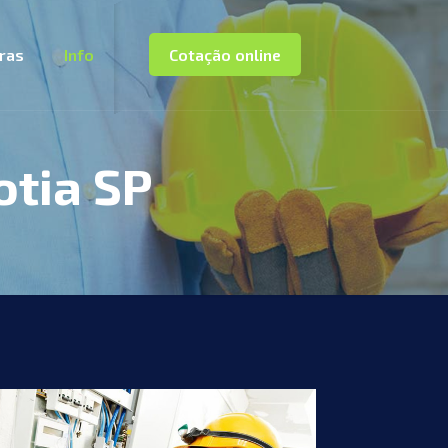
oras
Info
Cotação online
otia SP