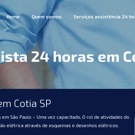
Home
Quem somos
Serviços assistência 24 h
cista 24 horas em C
 em Cotia SP
s em São Paulo – Uma vez capacitado, O rol de atividades do
fiação elétrica através de esquemas e desenhos elétricos.